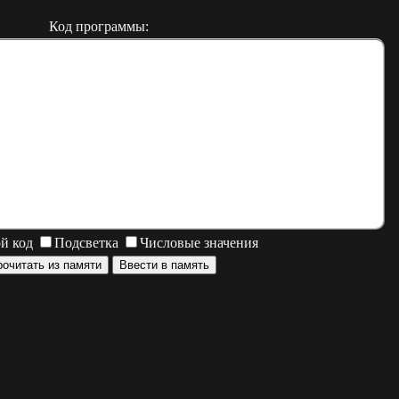
Код программы:
й код
Подсветка
Числовые значения