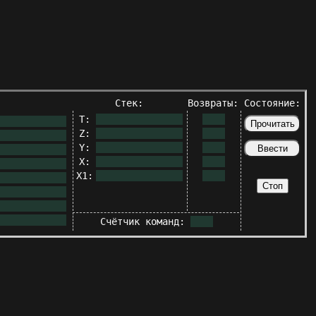
Стек:
Возвраты:
Состояние:
T:
Z:
Y:
X:
X1:
Счётчик команд: