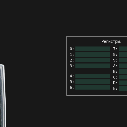
Регистры:
0:
7:
1:
8:
2:
9:
3:
A:
B:
4:
C:
5:
D:
6:
E: